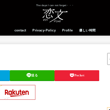
The days I can not forget・・・
contact
Privacy-Policy
Profile
優しい時間
送る
Pocket