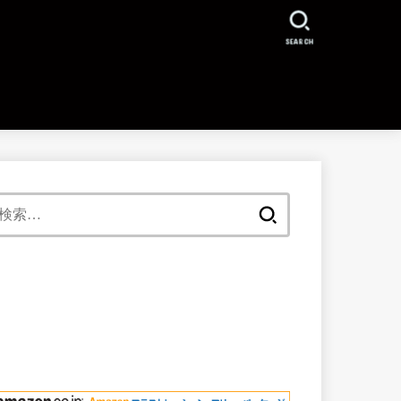
SEARCH
検
索: